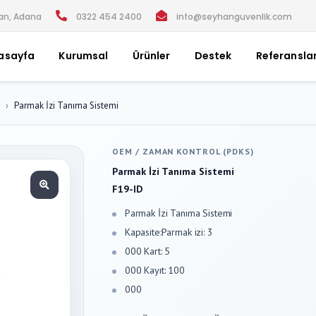
han, Adana
0322 454 2400
info@seyhanguvenlik.com
asayfa
Kurumsal
Ürünler
Destek
Referansla
Parmak İzi Tanıma Sistemi
OEM
/
ZAMAN KONTROL (PDKS)
Parmak İzi Tanıma Sistemi
F19-ID
Parmak İzi Tanıma Sistemi
Kapasite:Parmak izi: 3
000 Kart: 5
000 Kayıt: 100
000