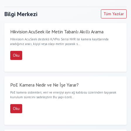
Bilgi Merkezi
Tüm Yazılar
Hikvision AcuSeek ile Metin Tabanlı Akıllı Arama
Hikvision AcuSeek destekli K/VPro Serisi NVR ile kamera kayıtlarında
aradığınız aracı, kişiyi veya olayı metin yazarak s...
Oku
PoE Kamera Nedir ve Ne İşe Yarar?
PoE kamera sistemleri, veri ve enerjiyi aynı ağ kablosu üzerinden taşıyarak
kurulum sürecini sadeleştirir. Bu yapı özell...
Oku