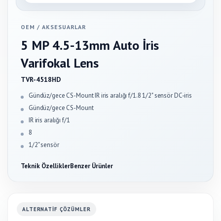
OEM
/
AKSESUARLAR
5 MP 4.5-13mm Auto İris
Varifokal Lens
TVR-4518HD
Gündüz/gece CS-Mount IR iris aralığı f/1.8 1/2" sensör DC-iris
Gündüz/gece CS-Mount
IR iris aralığı f/1
8
1/2" sensör
Teknik Özellikler
Benzer Ürünler
ALTERNATIF ÇÖZÜMLER