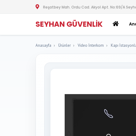
Reşatbey Mah. Ordu Cad. Akyol Apt. No:69/A Sey
SEYHAN GÜVENLIK
An
Anasayfa
Ürünler
Video İnterkom
Kapı İstasyonla