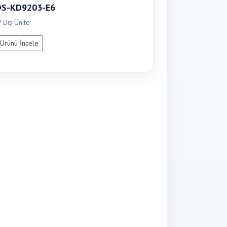
DS-KD9203-E6
P Dış Ünite
Ürünü İncele