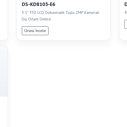
DS-KD8103-E6
3.5" TFD LCD Dokunmatik Tuşlu 2MP Kameralı
I
Dış Ortam Ünitesi
Ürünü İncele