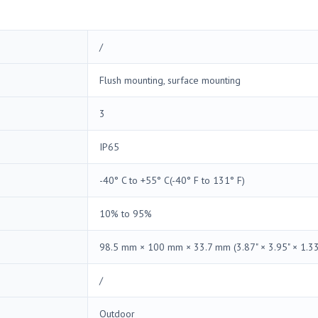
/
Flush mounting, surface mounting
3
IP65
-40° C to +55° C(-40° F to 131° F)
10% to 95%
98.5 mm × 100 mm × 33.7 mm (3.87" × 3.95" × 1.33
/
Outdoor