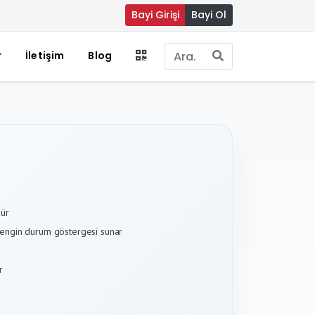
Bayi Girişi
Bayi Ol
r
İletişim
Blog
dür
 zengin durum göstergesi sunar
r