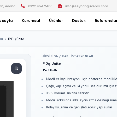
han, Adana
0322 454 2400
info@seyhanguvenlik.com
asayfa
Kurumsal
Ürünler
Destek
Referansla
rı
IP Dış Ünite
HIKVISION
/
KAPI İSTASYONLARI
IP Dış Ünite
DS-KD-IN
Modüler kapı istasyonu için gösterge modülü
Çağrı, kapı açma ve iki yönlü ses durumu için
IP65 koruma sınıfına sahiptir
Modül arkasında arka aydınlatma desteği suna
Kolay kullanım ve genişletilebilir yapı sunar