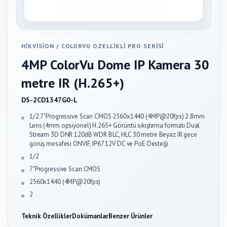
HIKVISION
/
COLORVU OZELLIKLI PRO SERISI
4MP ColorVu Dome IP Kamera 30
metre IR (H.265+)
DS-2CD1347G0-L
1/2.7"Progressive Scan CMOS 2560x1440 (4MP@20fps) 2.8mm
Lens (4mm opsiyonel) H.265+ Görüntü sıkıştırma formatı Dual
Stream 3D DNR 120dB WDR BLC, HLC 30 metre Beyaz IR gece
görüş mesafesi ONVIF, IP67 12V DC ve PoE Desteği
1/2
7"Progressive Scan CMOS
2560x1440 (4MP@20fps)
2
Teknik Özellikler
Dokümanlar
Benzer Ürünler