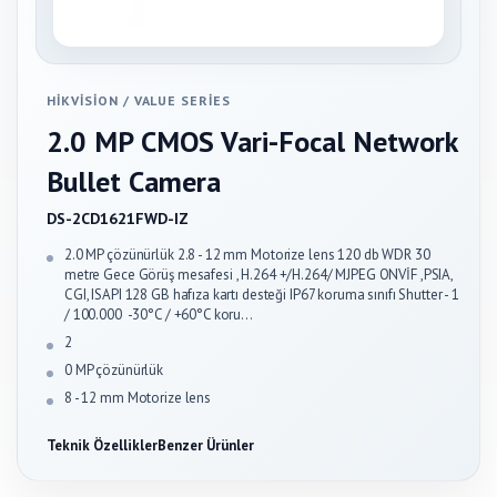
HIKVISION
/
VALUE SERIES
2.0 MP CMOS Vari-Focal Network
Bullet Camera
DS-2CD1621FWD-IZ
2.0 MP çözünürlük 2.8 - 12 mm Motorize lens 120 db WDR 30
metre Gece Görüş mesafesi , H.264 +/H.264/ MJPEG ONVİF ,PSIA,
CGI, ISAPI 128 GB hafıza kartı desteği IP67 koruma sınıfı Shutter - 1
/ 100.000 -30°C / +60°C koru…
2
0 MP çözünürlük
8 - 12 mm Motorize lens
Teknik Özellikler
Benzer Ürünler