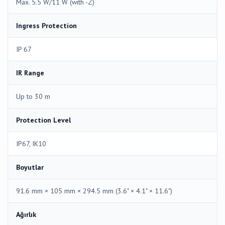
Max. 5.5 W/11 W (with -Z)
Ingress Protection
IP 67
IR Range
Up to 30 m
Protection Level
IP67, IK10
Boyutlar
91.6 mm × 105 mm × 294.5 mm (3.6" × 4.1" × 11.6")
Ağırlık