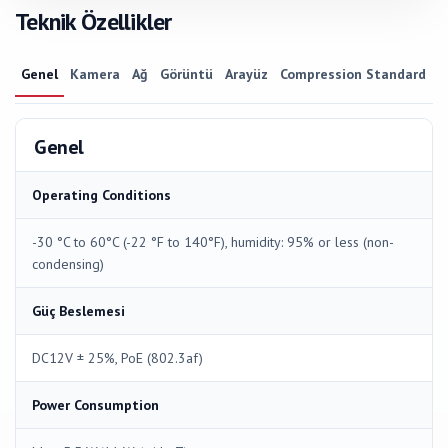
Teknik Özellikler
Genel
Kamera
Ağ
Görüntü
Arayüz
Compression Standard
Genel
Operating Conditions
-30 °C to 60°C (-22 °F to 140°F), humidity: 95% or less (non-
condensing)
Güç Beslemesi
DC12V ± 25%, PoE (802.3af)
Power Consumption